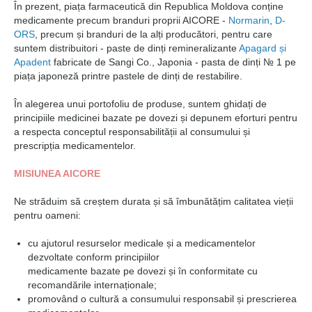
În prezent, piața farmaceutică din Republica Moldova conține
medicamente precum branduri proprii AICORE -
Normarin
,
D-
ORS
, precum și branduri de la alți producători, pentru care
suntem distribuitori - paste de dinți remineralizante
Apagard și
Apadent
fabricate de Sangi Co., Japonia - pasta de dinți № 1 pe
piața japoneză printre pastele de dinți de restabilire.
În alegerea unui portofoliu de produse, suntem ghidați de
principiile medicinei bazate pe dovezi și depunem eforturi pentru
a respecta conceptul responsabilității al consumului și
prescripția medicamentelor.
MISIUNEA AICORE
Ne străduim să creștem durata și să îmbunătățim calitatea vieții
pentru oameni:
cu ajutorul resurselor medicale și a medicamentelor
dezvoltate conform principiilor
medicamente bazate pe dovezi și în conformitate cu
recomandările internaționale;
promovând o cultură a consumului responsabil și prescrierea